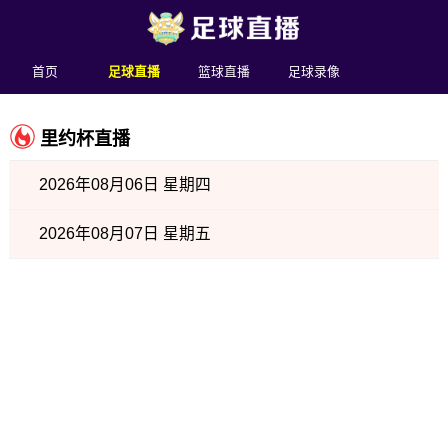
首页
足球直播
篮球直播
足球录像
里约杯直播
2026年08月06日 星期四
2026年08月07日 星期五