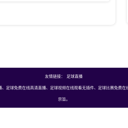
友情链接：
足球直播
播、足球免费在线高清直播、足球视频在线观看无插件、足球比赛免费在线
宗旨。
引擎搜索整理获得，所有内容均来自互联网，我们自身不提供任何直播信号
处理，谢谢！