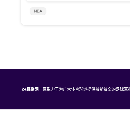
NBA
24直播网
一直致力于为广大体育球迷提供最新最全的足球直
24直播网所有直播信号和视频录像均由用户收集或从搜索