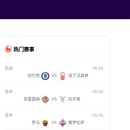
热门赛事
英超
05-04
切尔西
VS
诺丁汉森林
意甲
05-05
克雷莫纳
VS
拉齐奥
意甲
05-05
罗马
VS
佛罗伦萨