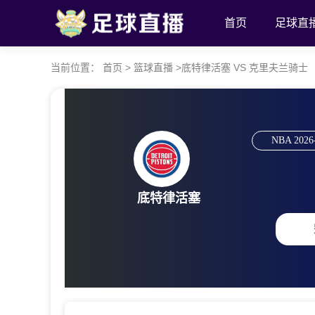
首页
足球直
当前位置：
首页
>
篮球直播
>
底特律活塞 VS 克里夫兰骑士 【202
NBA
2026
底特律活塞