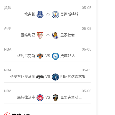
英超
05-05
埃弗顿
VS
曼彻斯特城
西甲
05-05
塞维利亚
VS
皇家社会
NBA
05-05
纽约尼克斯
VS
费城76人
NBA
05-05
圣安东尼奥马刺
VS
明尼苏达森林狼
NBA
05-06
底特律活塞
VS
克里夫兰骑士