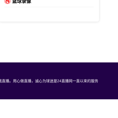
篮球录像
直播。用心做直播，诚心为球迷是24直播网一直以来的服务
和视频内容，如有侵犯您的权益请通知我们，我们会第一时间