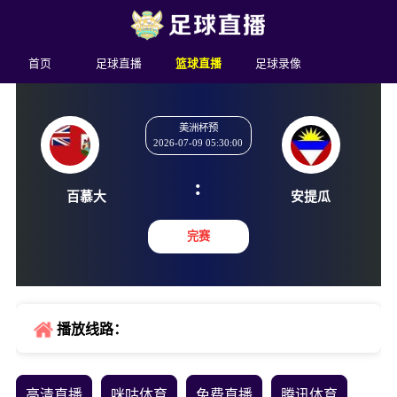
首页
足球直播
篮球直播
足球录像
美洲杯预
2026-07-09 05:30:00
:
百慕大
安提
完赛
播放线路：
高清直播
咪咕体育
免费直播
腾讯体育