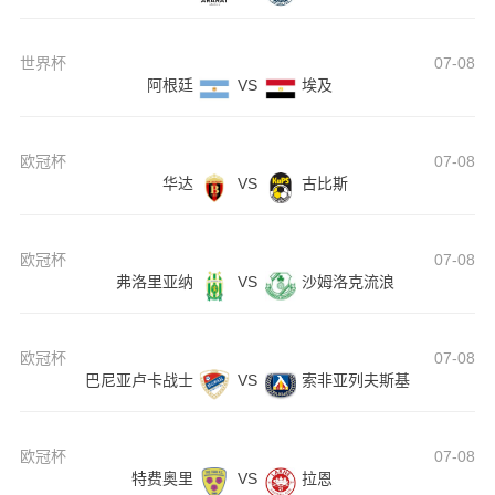
世界杯
07-08
阿根廷
VS
埃及
欧冠杯
07-08
华达
VS
古比斯
欧冠杯
07-08
弗洛里亚纳
VS
沙姆洛克流浪
欧冠杯
07-08
巴尼亚卢卡战士
VS
索非亚列夫斯基
欧冠杯
07-08
特费奥里
VS
拉恩