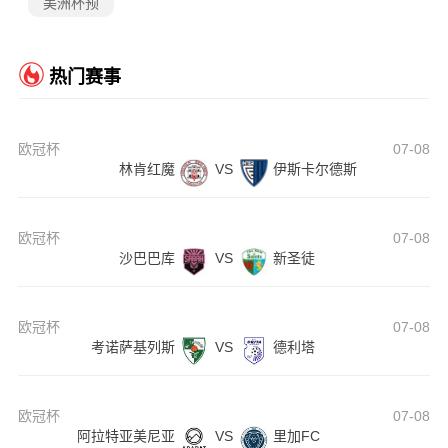
美洲杯预
热门赛事
欧冠杯
07-08
林肯红魔
VS
伊斯卡尔德斯
欧冠杯
07-08
沙巴巴库
VS
新圣徒
欧冠杯
07-08
考诺萨基列斯
VS
德利塔
欧冠杯
07-08
阿拉特亚美尼亚
VS
里加FC