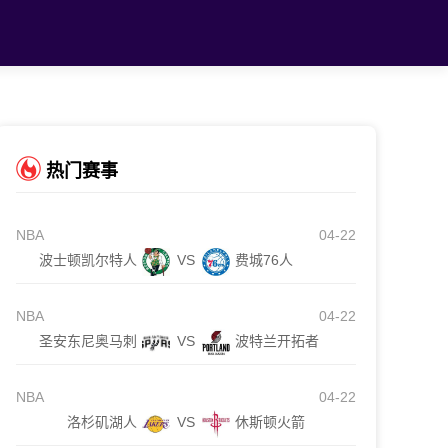
热门赛事
NBA
04-22
波士顿凯尔特人
VS
费城76人
NBA
04-22
圣安东尼奥马刺
VS
波特兰开拓者
NBA
04-22
洛杉矶湖人
VS
休斯顿火箭