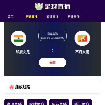
首页
足球直播
篮球直播
足球录像
南亚女锦
2026-06-03 22:30:00
:
印度女足
不丹女
完赛
播放线路：
高清直播
咪咕体育
免费直播
腾讯体育