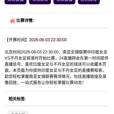
比赛详情：
【开赛时间】
2026-06-03 22:30:00
北京时间2026-06-03 22:30:00，南亚女锦联赛中印度女足
VS不丹女足将准时开始比赛，24直播网会在第一时间提供
直播信号，喜欢印度女足与不丹女足的球迷可以收藏本页
面，本页面为你提供印度女足与不丹女足的直播赛程表，
助您轻松掌握南亚女锦联赛赛场情况，包括直播链接及录
像回放，一站式服务让你轻松掌握比赛动态！
相关标签: