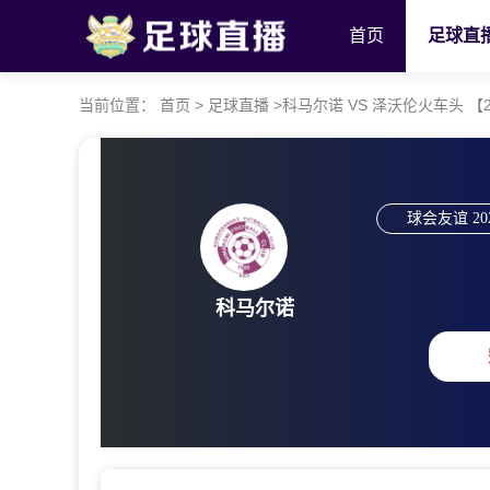
首页
足球直
当前位置：
首页
>
足球直播
>
科马尔诺 VS 泽沃伦火车头 【2026
球会友谊
20
科马尔诺