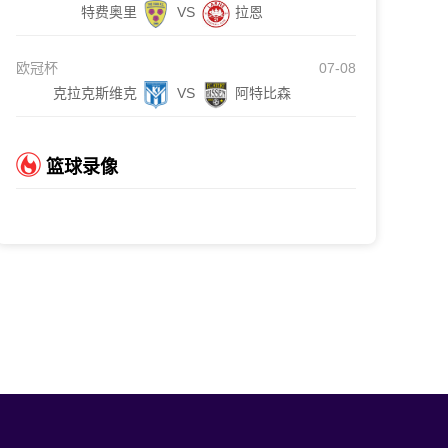
特费奥里
VS
拉恩
欧冠杯
07-08
克拉克斯维克
VS
阿特比森
篮球录像