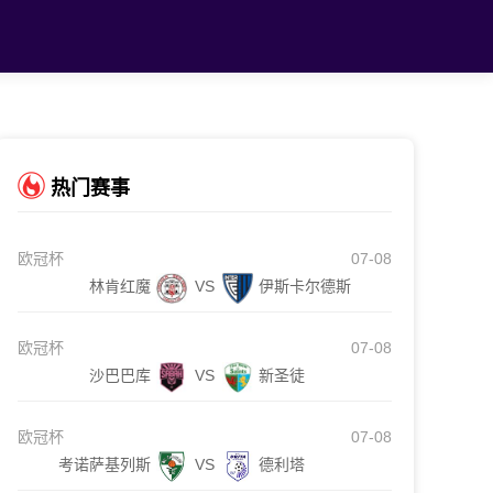
热门赛事
欧冠杯
07-08
林肯红魔
VS
伊斯卡尔德斯
欧冠杯
07-08
沙巴巴库
VS
新圣徒
欧冠杯
07-08
考诺萨基列斯
VS
德利塔