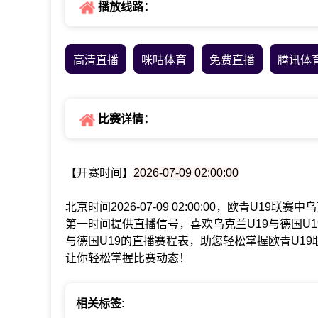
播放线路：
高清直播
咪咕体育
免费直播
腾讯体
比赛详情：
【开赛时间】
2026-07-09 02:00:00
北京时间2026-07-09 02:00:00，欧青U19
第一时间提供直播信号，喜欢乌克兰U19与德国U
与德国U19的直播赛程表，助您轻松掌握欧青U1
让你轻松掌握比赛动态！
相关标签: